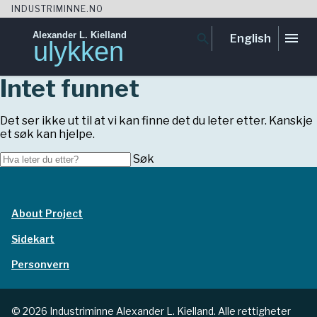
INDUSTRIMINNE.NO
Alexander L. Kielland
menu
search
English
ulykken
Gå
Intet funnet
til
innhold
Det ser ikke ut til at vi kan finne det du leter etter. Kanskje
et søk kan hjelpe.
Søk...
Søk
About Project
Sidekart
Personvern
© 2026 Industriminne Alexander L. Kielland. Alle rettigheter