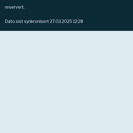
reservert.
Dato sist synkronisert
27.03.2025 12:28