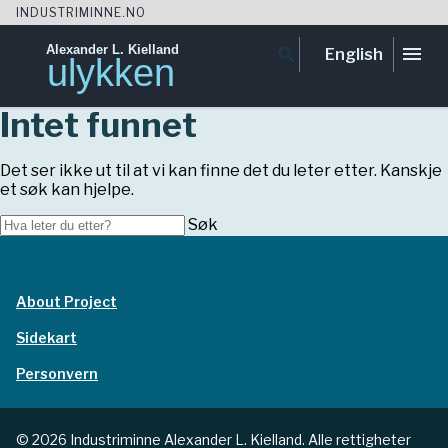
INDUSTRIMINNE.NO
Alexander L. Kielland
menu
search
English
ulykken
Gå
Intet funnet
til
innhold
Det ser ikke ut til at vi kan finne det du leter etter. Kanskje
et søk kan hjelpe.
Søk...
Søk
About Project
Sidekart
Personvern
© 2026 Industriminne Alexander L. Kielland. Alle rettigheter