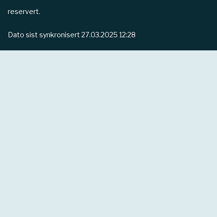
reservert.
Dato sist synkronisert
27.03.2025 12:28